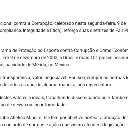
acional contra a Corrupção, celebrado nesta segunda-feira, 9 de
pliance, Integridade e Ética), reforça suas diretrizes de Fair P
grama de Proteção ao Esporte contra Corrupção e Crime Econôm
. Em 9 de dezembro de 2003, o Brasil e mais 101 países assina
, na cidade de Mérida, no México.
 a transparência, valor inegociável. Por isso, cumprir as normas l
 de todos os que, de alguma maneira, nos representam.
destes valores e ideais, trabalhando disseminando-os e, também
tipo de desvio ou inconformidade.
ube Atlético Mineiro. Ele tem por objetivo nortear a atuação de
m conjunto de normas e ações que visam atender à legislação, 