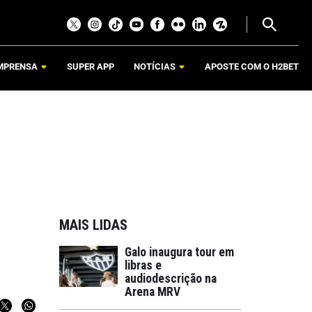
MPRENSA
SUPER APP
NOTÍCIAS
APOSTE COM O H2BET
MAIS LIDAS
Galo inaugura tour em
libras e
audiodescrição na
Arena MRV