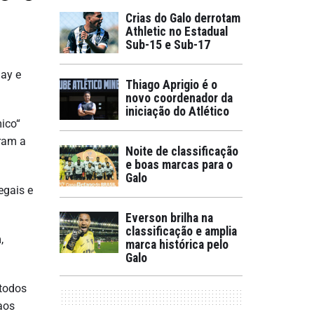
Crias do Galo derrotam
Athletic no Estadual
Sub-15 e Sub-17
lay e
Thiago Aprigio é o
novo coordenador da
iniciação do Atlético
ico“
ram a
Noite de classificação
e boas marcas para o
Galo
egais e
Everson brilha na
classificação e amplia
,
marca histórica pelo
Galo
 todos
aos