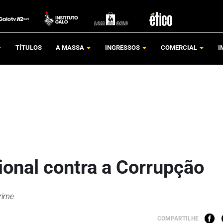
TÍTULOS
A MASSA
INGRESSOS
COMERCIAL
I
ional contra a Corrupção
rime
COMPARTILHE