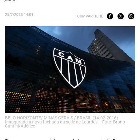
25/7/2025 14:01
COMPARTILHE
BELO HORIZONTE/ MINAS GERAIS / BRASIL (14.02.2016)
Inaugurada a nova fachada da sede de Lourdes – Foto: Bruno
Cantini/Atlético