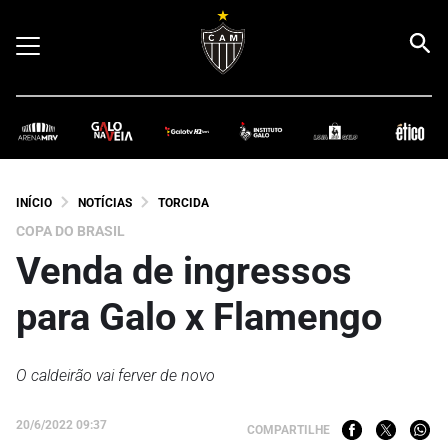
INÍCIO
NOTÍCIAS
TORCIDA
COPA DO BRASIL
Venda de ingressos
para Galo x Flamengo
O caldeirão vai ferver de novo
20/6/2022 09:37
COMPARTILHE