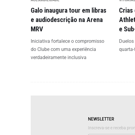
ACESSIBILIDADE
VITÓRIAS
Galo inaugura tour em libras
Crias
e audiodescrição na Arena
Athle
MRV
e Sub
Iniciativa fortalece o compromisso
Duelos
do Clube com uma experiência
quarta-
verdadeiramente inclusiva
NEWSLETTER
Inscreva-se e receba pr