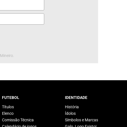
 Mineiro.
FUTEBOL
IDENTIDADE
Títulos
História
Elenco
Ídolos
Comissão Técnica
Símbolos e Marcas
Calendário de jogos
Galo, Logo Existo!