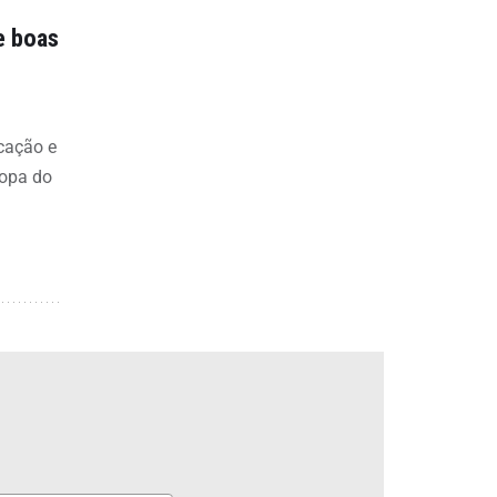
e boas
icação e
Copa do