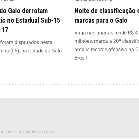
 DA BASE!
HISTÓRIA ALVINEGRA
 do Galo derrotam
Noite de classificação 
tic no Estadual Sub-15
marcas para o Galo
-17
Vaga nas quartas rende R$ 4
milhões, marca a 20ª classif
 foram disputados nesta
amplia recorde ofensivo na 
feira (05), na Cidade do Galo
Brasil
omoções e novidades do Galo