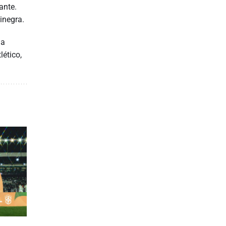
ante.
inegra.
ma
lético,