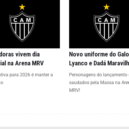
doras vivem dia
Novo uniforme do Gal
ial na Arena MRV
Lyanco e Dadá Maravil
tiva para 2026 é manter a
Personagens do lançamento 
ão
saudados pela Massa na Are
MRV!