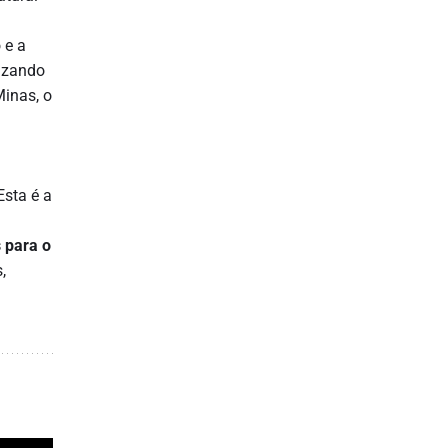
 e a
lizando
Minas, o
sta é a
 para o
,