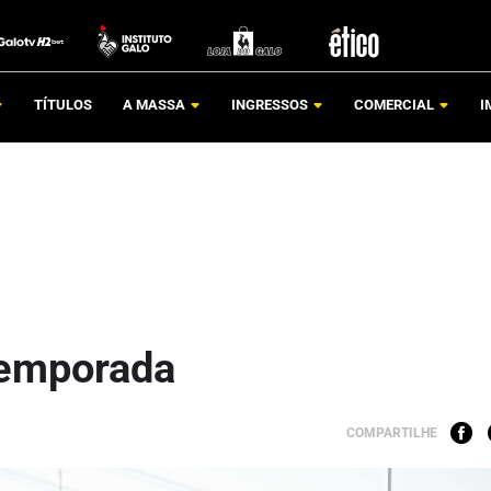
TÍTULOS
A MASSA
INGRESSOS
COMERCIAL
I
rtemporada
COMPARTILHE