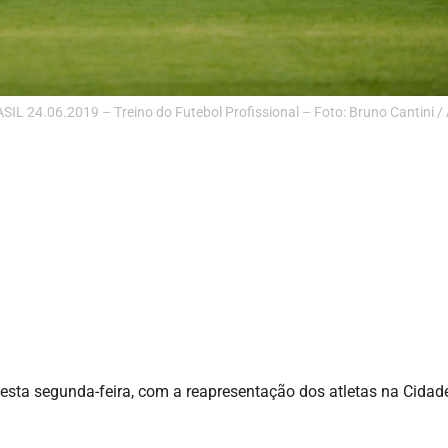
24.06.2019 – Treino do Futebol Profissional – Foto: Bruno Cantini / A
 desta segunda-feira, com a reapresentação dos atletas na Cidad