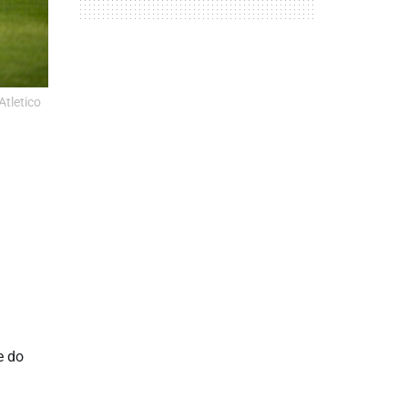
tletico
e do