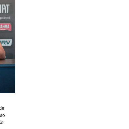
de
sso
co