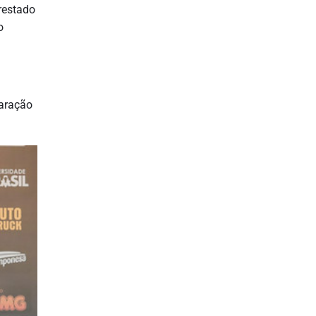
restado
o
paração