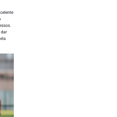
xcelente
o
essos.
 dar
ela