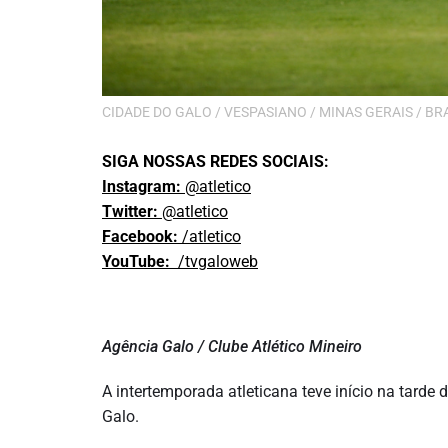
CIDADE DO GALO / VESPASIANO / MINAS GERAIS / BRASIL 
SIGA NOSSAS REDES SOCIAIS:
Instagram:
@atletico
Twitter:
@atletico
Facebook:
/atletico
YouTube:
/tvgaloweb
Agência Galo / Clube Atlético Mineiro
A intertemporada atleticana teve início na tarde
Galo.