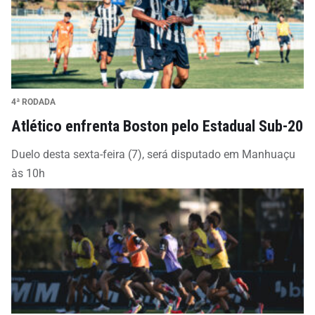
4ª RODADA
Atlético enfrenta Boston pelo Estadual Sub-20
Duelo desta sexta-feira (7), será disputado em Manhuaçu
às 10h