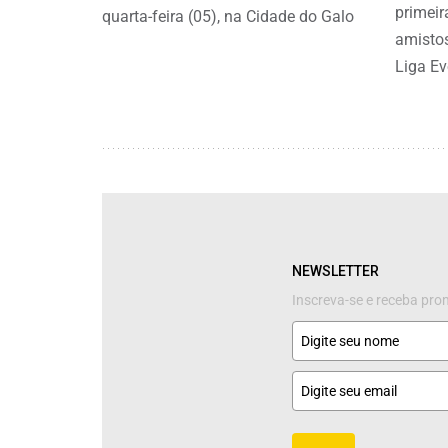
primeir
quarta-feira (05), na Cidade do Galo
amisto
Liga E
NEWSLETTER
Inscreva-se e receba pr