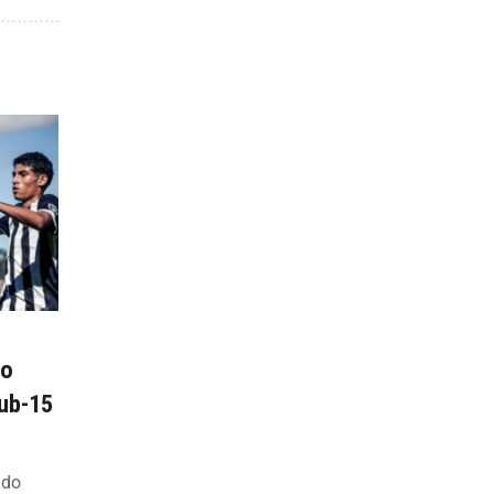
 o
Sub-15
 do