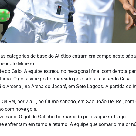
as categorias de base do Atlético entram em campo neste sába
peonato Mineiro.
ade do Galo. A equipe estreou no hexagonal final com derrota par
 Lima. O gol alvinegro foi marcado pelo lateral-esquerdo César.
rá o Arsenal, na Arena do Jacaré, em Sete Lagoas. A partida do in
Del Rei, por 2 a 1, no último sábado, em São João Del Rei, com 
ão com nove gols.
rsário. O gol do Galinho foi marcado pelo zagueiro Tiago.
s se enfrentam em turno e returno. A equipe que somar o maior 