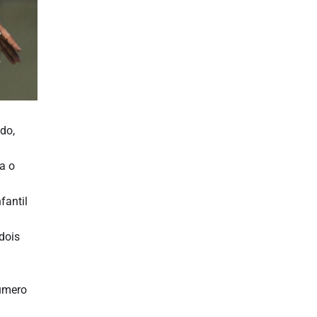
do,
a o
fantil
dois
número