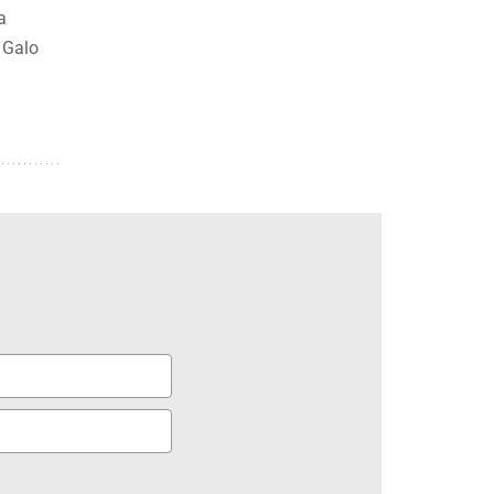
a
o Galo