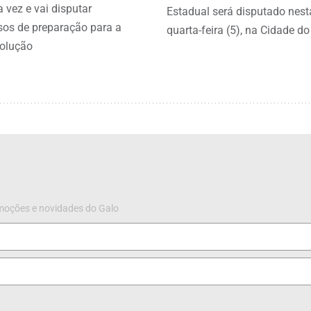
a vez e vai disputar
Estadual será disputado nest
sos de preparação para a
quarta-feira (5), na Cidade d
volução
omoções e novidades do Galo