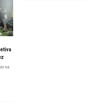
letiva
ez
alo na