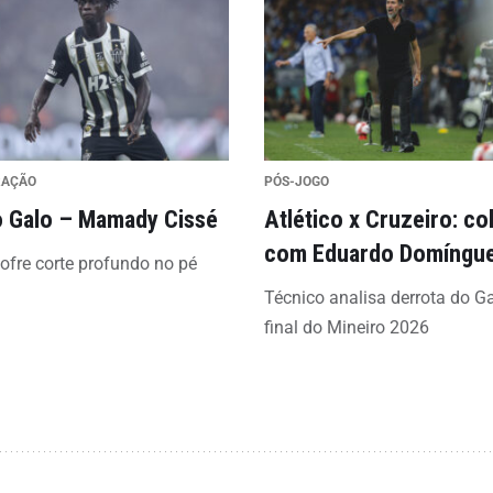
RAÇÃO
PÓS-JOGO
 Galo – Mamady Cissé
Atlético x Cruzeiro: co
com Eduardo Domíngu
sofre corte profundo no pé
Técnico analisa derrota do G
final do Mineiro 2026