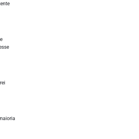
tente
me
 esse
rei
maioria