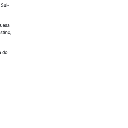
 Sul-
guesa
stino,
a do