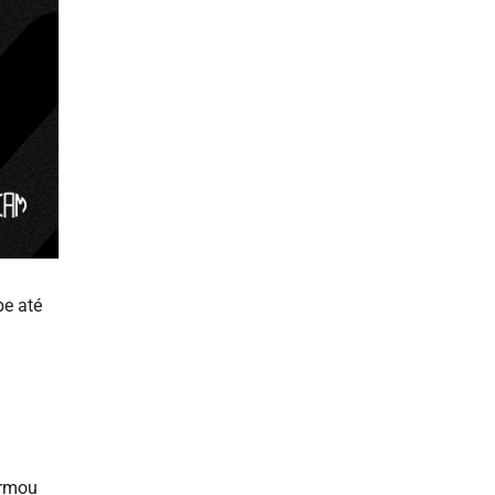
be até
irmou