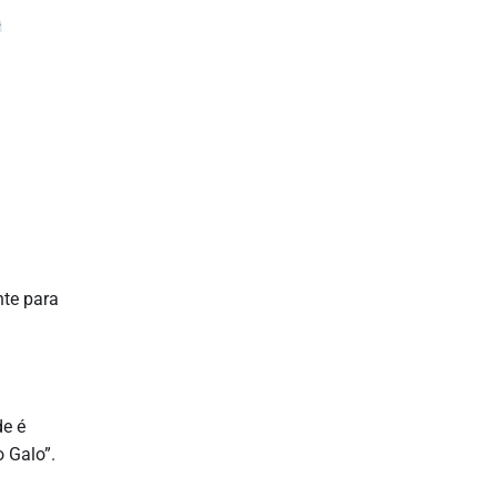
nte para
de é
 Galo”.