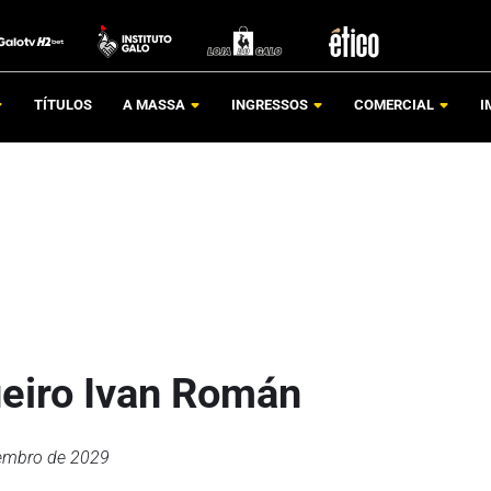
TÍTULOS
A MASSA
INGRESSOS
COMERCIAL
I
ueiro Ivan Román
zembro de 2029