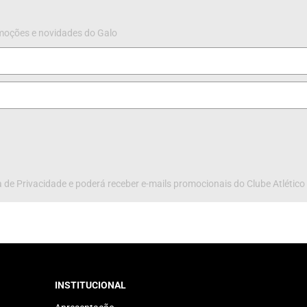
omoções e novidades do Galo
 de Privacidade e poderá receber e-mails promocionais do Clube Atlético
INSTITUCIONAL