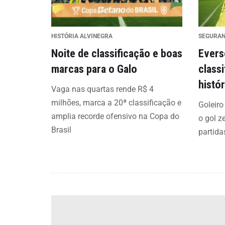
HISTÓRIA ALVINEGRA
SEGURA
Noite de classificação e boas
Evers
marcas para o Galo
class
histó
Vaga nas quartas rende R$ 4
milhões, marca a 20ª classificação e
Goleiro
amplia recorde ofensivo na Copa do
o gol z
Brasil
partida