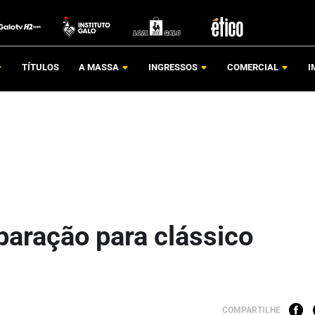
TÍTULOS
A MASSA
INGRESSOS
COMERCIAL
I
paração para clássico
COMPARTILHE