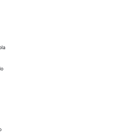
ola
do
o