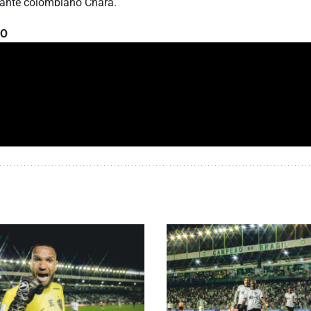
cante colombiano Chará.
LO