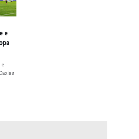
e e
Copa
 e
 Caxias