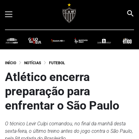
INÍCIO
NOTÍCIAS
FUTEBOL
Atlético encerra
preparação para
enfrentar o São Paulo
O técnico Levir Culpi comandou, no final da manhã desta
sexta-feira, o último treino antes do jogo contra o São Paulo,
pela 9ª rodada do Brasileirão.