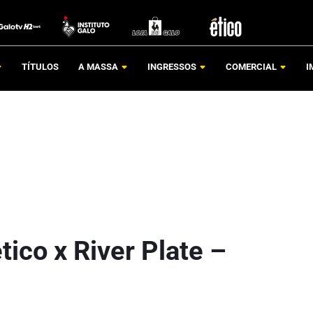
TÍTULOS
A MASSA
INGRESSOS
COMERCIAL
I
tico x River Plate –