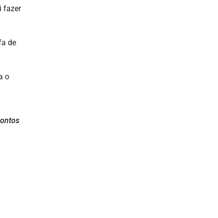
i fazer
fa de
a o
pontos