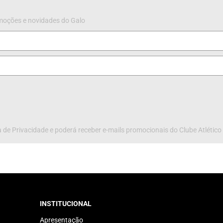
omoções e novidades do Galo
 de Privacidade e poderá receber e-mails promocionais do Clube Atlético
INSTITUCIONAL
Apresentação