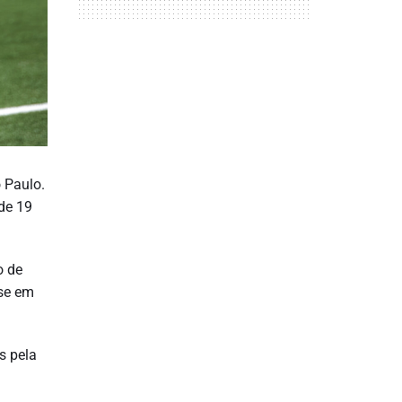
 Paulo.
de 19
o de
nse em
s pela