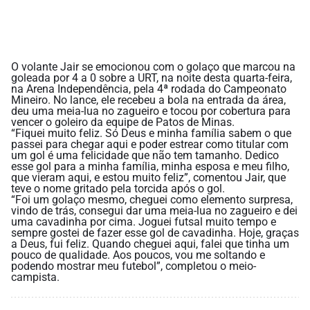
O volante Jair se emocionou com o golaço que marcou na
goleada por 4 a 0 sobre a URT, na noite desta quarta-feira,
na Arena Independência, pela 4ª rodada do Campeonato
Mineiro. No lance, ele recebeu a bola na entrada da área,
deu uma meia-lua no zagueiro e tocou por cobertura para
vencer o goleiro da equipe de Patos de Minas.
“Fiquei muito feliz. Só Deus e minha família sabem o que
passei para chegar aqui e poder estrear como titular com
um gol é uma felicidade que não tem tamanho. Dedico
esse gol para a minha família, minha esposa e meu filho,
que vieram aqui, e estou muito feliz”, comentou Jair, que
teve o nome gritado pela torcida após o gol.
“Foi um golaço mesmo, cheguei como elemento surpresa,
vindo de trás, consegui dar uma meia-lua no zagueiro e dei
uma cavadinha por cima. Joguei futsal muito tempo e
sempre gostei de fazer esse gol de cavadinha. Hoje, graças
a Deus, fui feliz. Quando cheguei aqui, falei que tinha um
pouco de qualidade. Aos poucos, vou me soltando e
podendo mostrar meu futebol”, completou o meio-
campista.