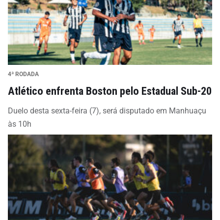
4ª RODADA
Atlético enfrenta Boston pelo Estadual Sub-20
Duelo desta sexta-feira (7), será disputado em Manhuaçu
às 10h