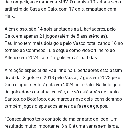
da competição e na Arena MRV. O camisa 10 volta a ser o
artilheiro da Casa do Galo, com 17 gols, empatado com
Hulk.
Além disso, são 14 gols anotados na Libertadores, pelo
Galo, em apenas 21 jogos (além de 5 assistências).
Paulinho tem mais dois gols pelo Vasco, totalizando 16 no
torneio da Conmebol. Ele segue como vice-artilheiro do
Atlético em 2024, com 17 gols em 51 partidas.
A relação especial de Paulinho na Libertadores está assim
dividida: 2 gols em 2018 pelo Vasco, 7 gols em 2023 pelo
Galo e igualmente 7 gols em 2024 pelo Galo. Na lista geral
de goleadores da atual edição, ele só está atrás de Junior
Santos, do Botafogo, que marcou nove gols, considerando
também jogos disputados antes da fase de grupos.
“Conseguimos ter o controle da maior parte do jogo. Um
resultado muito importante, 3 a 0 é uma vantagem larga,