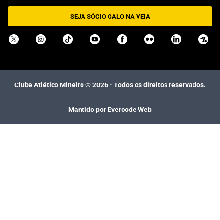
SEJA SÓCIO GALO NA VEIA
Clube Atlético Mineiro ©
2026
- Todos os direitos reservados.
Mantido por Evercode Web