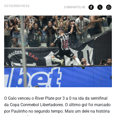
23/10/2024 00:22
COMPARTILHE
O Galo venceu o River Plate por 3 a 0 na ida da semifinal
da Copa Conmebol Libertadores. O último gol foi marcado
por Paulinho no segundo tempo. Mais um dele na história