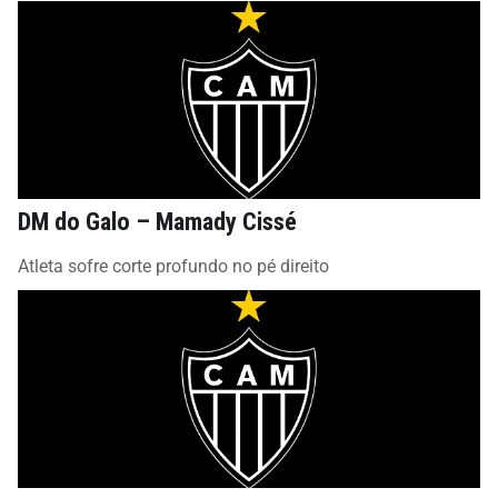
DM do Galo – Mamady Cissé
Atleta sofre corte profundo no pé direito