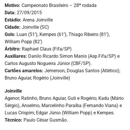
Motivo:
Campeonato Brasileiro – 28ª rodada
Data:
27/09/2015
Estádio:
Arena Joinville
Cidade:
Joinville (SC)
Gols:
Luan (51’), Kempes (61’), Thiago Ribeiro (81’),
William Popp (82’)
Árbitro:
Raphael Claus (Fifa/SP)
Auxiliares:
Danilo Ricardo Simon Manis (Asp.Fifa/SP) e
Carlos Augusto Nogueira Júnior (CBF/SP).
Cartões amarelos:
Jemerson, Douglas Santos (Atlético);
Bruno Aguiar, Rogério (Joinville)
Joinville
Agenor; Ratinho, Bruno Aguiar, Guti e Rogério; Kadu (Mário
Sérgio), Anselmo, Marcelinho Paraíba (Fernando Viana) e
Lucas Crispim; Edgar Júnio (William Popp) e Kempes.
Técnico:
Paulo César Gusmão.