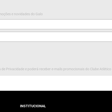
omoções e novidades do Galo
 de Privacidade e poderá receber e-mails promocionais do Clube Atlético
INSTITUCIONAL