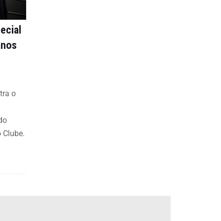
ecial
anos
tra o
do
o Clube.