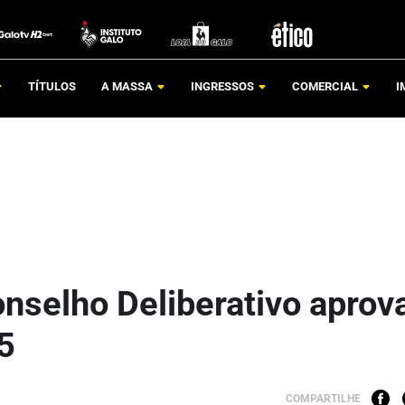
TÍTULOS
A MASSA
INGRESSOS
COMERCIAL
I
nselho Deliberativo aprov
5
COMPARTILHE