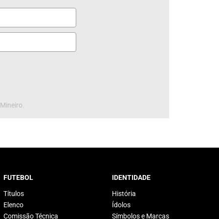
 Mineiro.
FUTEBOL
IDENTIDADE
Títulos
História
Elenco
Ídolos
Comissão Técnica
Símbolos e Marcas