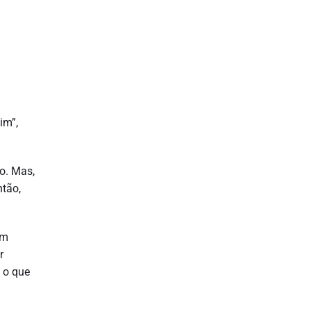
im”,
o. Mas,
ntão,
um
r
 o que