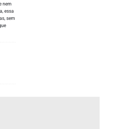
 e nem
a, essa
mas, sem
que