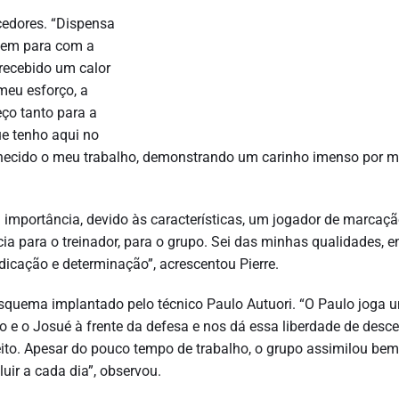
rcedores. “Dispensa
 tem para com a
recebido um calor
 meu esforço, a
ço tanto para a
ue tenho aqui no
onhecido o meu trabalho, demonstrando um carinho imenso por m
a importância, devido às características, um jogador de marcaçã
ia para o treinador, para o grupo. Sei das minhas qualidades, e
dedicação e determinação”, acrescentou Pierre.
squema implantado pelo técnico Paulo Autuori. “O Paulo joga 
 e o Josué à frente da defesa e nos dá essa liberdade de desce
ito. Apesar do pouco tempo de trabalho, o grupo assimilou bem
uir a cada dia”, observou.