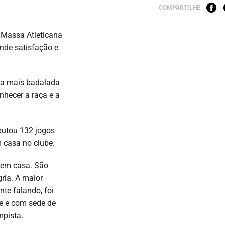
COMPARTILHE
 Massa Atleticana
ande satisfação e
 a mais badalada
nhecer a raça e a
putou 132 jogos
 casa no clube.
i em casa. São
gria. A maior
nte falando, foi
nte e com sede de
mpista.