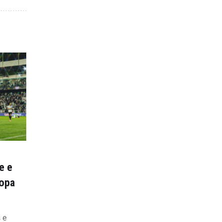
e e
Copa
 e