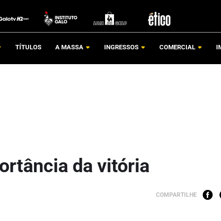
TÍTULOS
A MASSA
INGRESSOS
COMERCIAL
I
rtância da vitória
COMPARTILHE