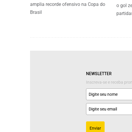
amplia recorde ofensivo na Copa do
o gol z
Brasil
partida
NEWSLETTER
Inscreva-se e receba pr
Enviar