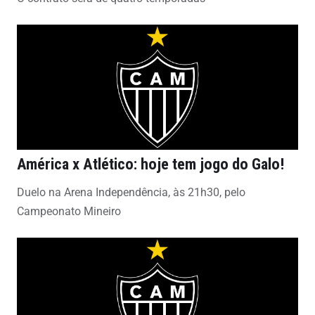
América x Atlético: hoje tem jogo do Galo!
Duelo na Arena Independência, às 21h30, pelo
Campeonato Mineiro