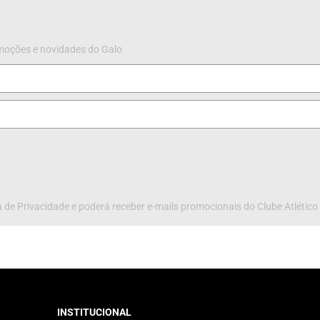
omoções e novidades do Galo
 de Privacidade e poderá receber e-mails promocionais do Clube Atlético
INSTITUCIONAL