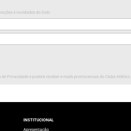
omoções e novidades do Galo
 de Privacidade e poderá receber e-mails promocionais do Clube Atlético
INSTITUCIONAL
Apresentação