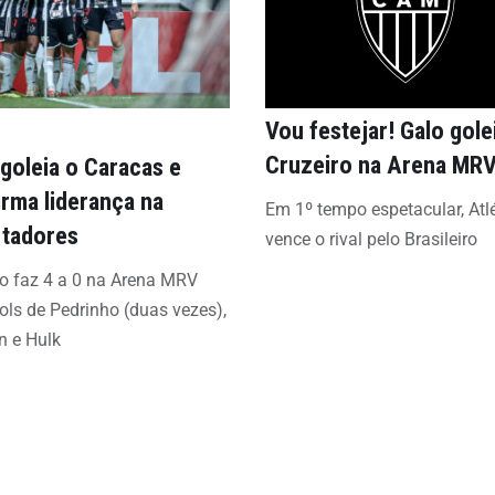
Vou festejar! Galo gole
Cruzeiro na Arena MR
 goleia o Caracas e
irma liderança na
Em 1º tempo espetacular, Atl
rtadores
vence o rival pelo Brasileiro
co faz 4 a 0 na Arena MRV
ls de Pedrinho (duas vezes),
n e Hulk