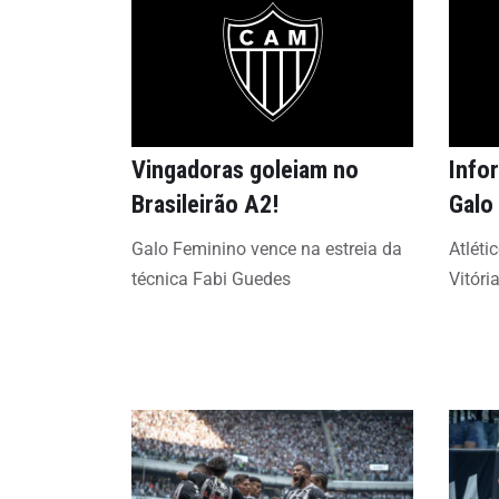
Vingadoras goleiam no
Info
Brasileirão A2!
Galo
Galo Feminino vence na estreia da
Atléti
técnica Fabi Guedes
Vitóri