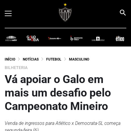
INÍCIO
NOTÍCIAS
FUTEBOL
MASCULINO
BILHETERIA
Vá apoiar o Galo em
mais um desafio pelo
Campeonato Mineiro
Venda de ingressos para Atlético x Democrata-SL começa
segunda-feira (6)