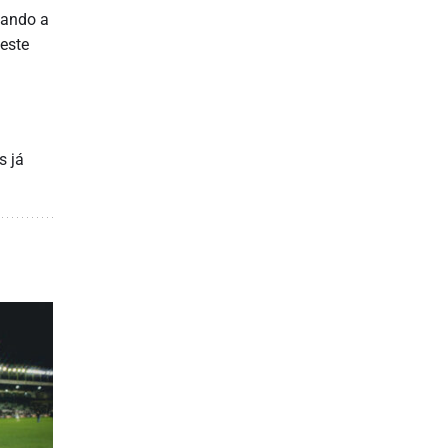
tando a
este
s já