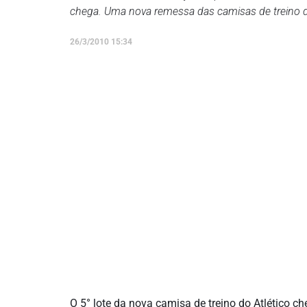
chega. Uma nova remessa das camisas de treino d
26/3/2010 15:34
O 5° lote da nova camisa de treino do Atlético c