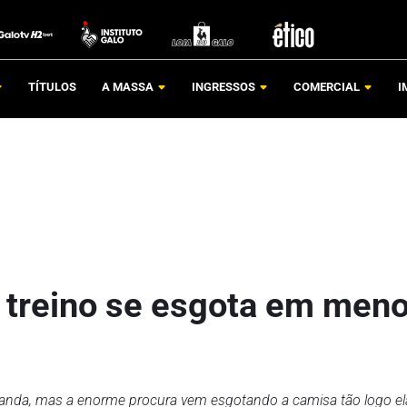
TÍTULOS
A MASSA
INGRESSOS
COMERCIAL
I
e treino se esgota em men
manda, mas a enorme procura vem esgotando a camisa tão logo el