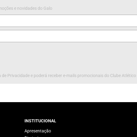
omoções e novidades do Galo
 de Privacidade e poderá receber e-mails promocionais do Clube Atlético
INSTITUCIONAL
Apresentação