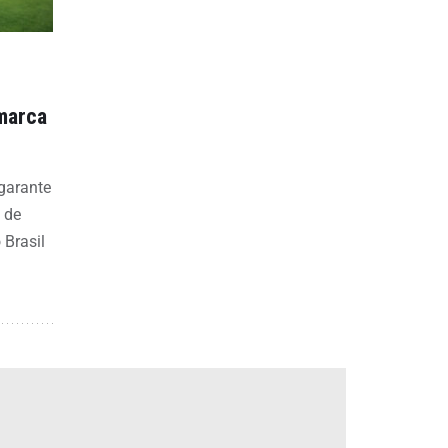
 marca
 garante
 de
 Brasil