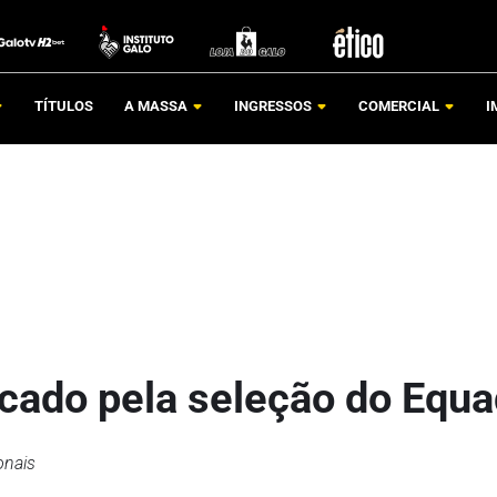
TÍTULOS
A MASSA
INGRESSOS
COMERCIAL
I
cado pela seleção do Equa
onais