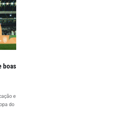
e boas
icação e
Copa do