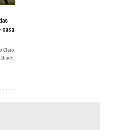
das
e casa
o Claro
sábado,