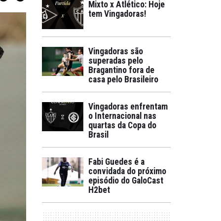
Mixto x Atlético: Hoje
tem Vingadoras!
Vingadoras são
superadas pelo
Bragantino fora de
casa pelo Brasileiro
Vingadoras enfrentam
o Internacional nas
quartas da Copa do
Brasil
Fabi Guedes é a
convidada do próximo
episódio do GaloCast
H2bet