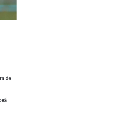
ra de
peã