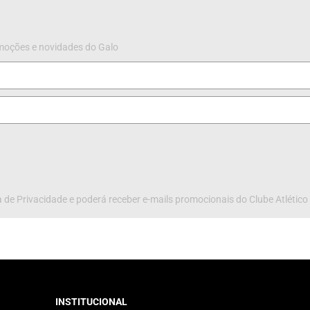
omoções e novidades do Galo
 de Privacidade e poderá receber e-mails promocionais do Clube Atlético
INSTITUCIONAL