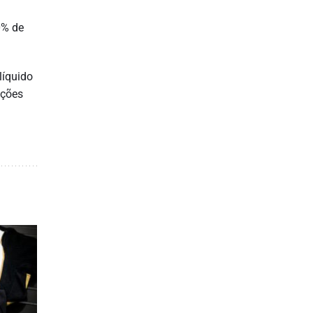
0% de
líquido
ações