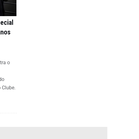
ecial
anos
tra o
do
o Clube.