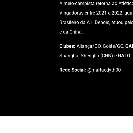
A meio-campista retorna ao Atléti
Vingadoras entre 2021 e 2022, qu
Brasileiro da A1. Depois, atuou pel
e da China.
Clubes:
Aliança/GO, Goiás/GO,
GA
Shanghai Shenglin (CHN) e
GALO
Rede Social:
@martaedyth00