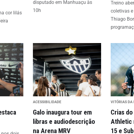
disputado em Manhuaçu às
Treino aber
10h
coletivas 
a cor lilás
Thiago Bo
eira
programaçã
ACESSIBILIDADE
VITÓRIAS DA 
estaca
Galo inaugura tour em
Crias do
o
libras e audiodescrição
Athletic
na Arena MRV
15 e Sub
 nos dois