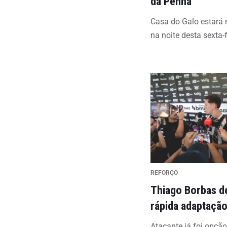
da Penha
Casa do Galo estará n
na noite desta sexta-f
REFORÇO
Thiago Borbas d
rápida adaptaçã
Atacante já foi opção