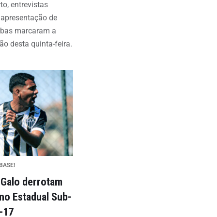
to, entrevistas
e apresentação de
rbas marcaram a
o desta quinta-feira.
BASE!
 Galo derrotam
 no Estadual Sub-
-17