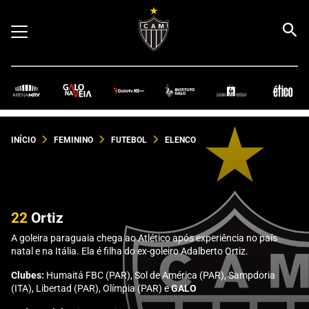
INÍCIO
FEMININO
FUTEBOL
ELENCO
22
Ortiz
A goleira paraguaia chega ao Atlético após experiência no país
natal e na Itália. Ela é filha do ex-goleiro Adalberto Ortiz.
Clubes:
Humaitá FBC (PAR), Sol de América (PAR), Sampdoria
(ITA), Libertad (PAR), Olímpia (PAR) e
GALO