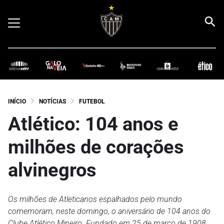
INÍCIO
NOTÍCIAS
FUTEBOL
Atlético: 104 anos e
milhões de corações
alvinegros
Os milhões de Atleticanos espalhados pelo mundo
comemoram, neste domingo, o aniversário de 104 anos do
Clube Atlético Mineiro. Fundado em 25 de março de 1908,