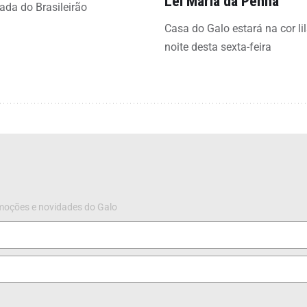
Lei Maria da Penha
ada do Brasileirão
Casa do Galo estará na cor li
noite desta sexta-feira
omoções e novidades do Galo