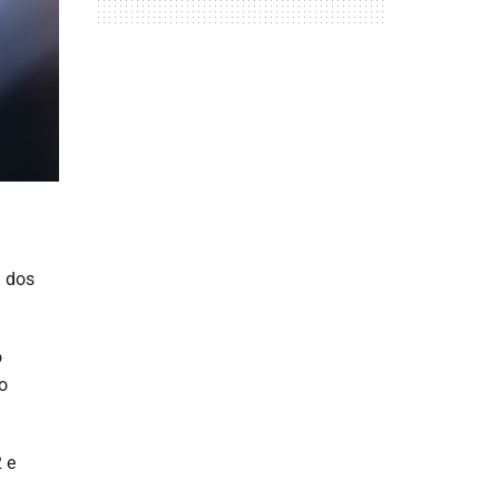
% dos
o
o
 e