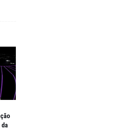
ação
 da