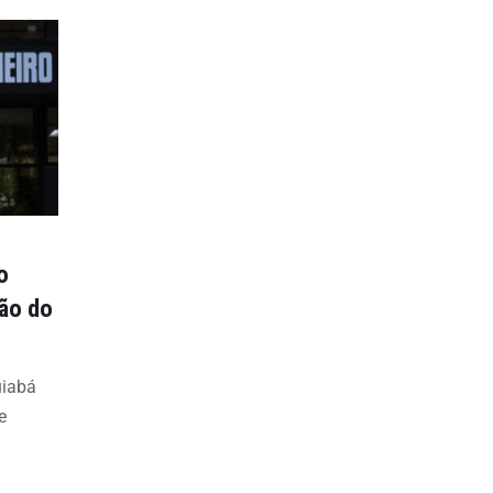
o
ção do
uiabá
e