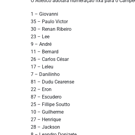
O Atlético adotará numeração fixa para o Campeon
1 – Giovanni
35 – Paulo Victor
30 – Renan Ribeiro
23 – Lee
9 – André
11 – Bernard
26 – Carlos César
17 – Leleu
7 – Danilinho
81 – Dudu Cearense
22 – Eron
87 – Escudero
25 – Fillipe Soutto
10 – Guilherme
27 – Henrique
28 – Jackson
8 – Leandro Donizete