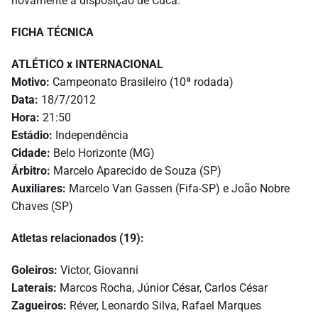
novamente à disposição de Cuca.
FICHA TÉCNICA
ATLÉTICO x INTERNACIONAL
Motivo:
Campeonato Brasileiro (10ª rodada)
Data:
18/7/2012
Hora:
21:50
Estádio:
Independência
Cidade:
Belo Horizonte (MG)
Árbitro:
Marcelo Aparecido de Souza (SP)
Auxiliares:
Marcelo Van Gassen (Fifa-SP) e João Nobre
Chaves (SP)
Atletas relacionados (19):
Goleiros:
Victor, Giovanni
Laterais:
Marcos Rocha, Júnior César, Carlos César
Zagueiros:
Réver, Leonardo Silva, Rafael Marques