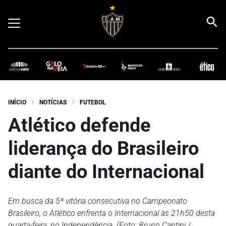
INÍCIO
NOTÍCIAS
FUTEBOL
Atlético defende
liderança do Brasileiro
diante do Internacional
Em busca da 5ª vitória consecutiva no Campeonato
Brasileiro, o Atlético enfrenta o Internacional às 21h50 desta
quarta-feira, no Independência. (Foto: Bruno Cantini /