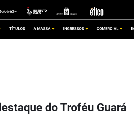
TÍTULOS
A MASSA
INGRESSOS
COMERCIAL
I
 destaque do Troféu Guará