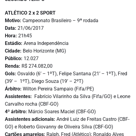
ATLÉTICO 2 x 2 SPORT
Motivo:
Campeonato Brasileiro – 9ª rodada
Data:
21/06/2017
Hora:
21h45
Estádio:
Arena Independência
Cidade:
Belo Horizonte (MG)
Público:
12.027
Renda:
R$ 274.082,00
Gols:
Osvaldo (6’ – 1ºT), Felipe Santana (21’ – 1ºT), Fred
(39’ – 1ºT), Diego Souza (19’ – 2ºT)
Árbitro:
Wilton Pereira Sampaio (Fifa/PE)
Assistentes:
Fabrício Vilarinho da Silva (Fifa/GO) e Leone
Carvalho rocha (CBF-GO)
4º árbitro:
Márcio Soares Maciel (CBF-GO)
Assistentes adicionais:
André Luiz de Freitas Castro (CBF-
GO) e Roberto Giovanny de Oliveira Silva (CBF-GO)
Cartões amarelos:
Ralph, Fred (Atlético); Ronaldo Alves