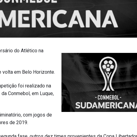
rsário do Atlético na
e volta em Belo Horizonte.
petição foi realizado na
es da Conmebol, em Luque,
iminatório, com jogos de
dores de 2019.
 segunda fase, outros dez times provenientes da Copa Libertado