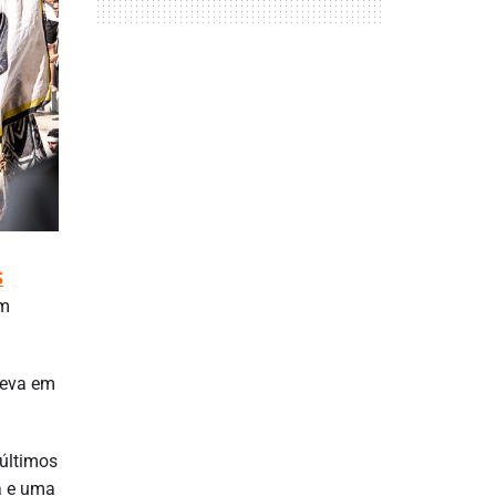
S
em
leva em
 últimos
a e uma