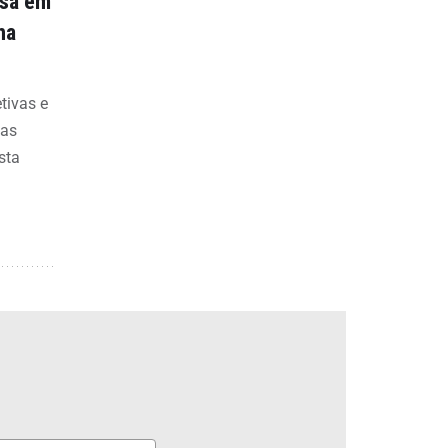
nsa em
na
etivas e
bas
sta