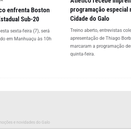
Atlético recebe impre
programação especial 
ico enfrenta Boston
Cidade do Galo
Estadual Sub-20
Treino aberto, entrevistas col
esta sexta-feira (7), será
apresentação de Thiago Bor
ado em Manhuaçu às 10h
marcaram a programação de
quinta-feira.
omoções e novidades do Galo