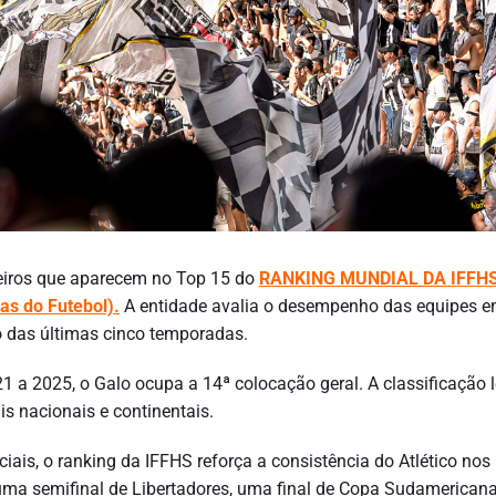
ileiros que aparecem no Top 15 do
RANKING MUNDIAL DA
IFFH
cas do Futebol).
A entidade avalia o desempenho das equipes 
o das últimas cinco temporadas.
1 a 2025, o Galo ocupa a 14ª colocação geral. A classificação 
s nacionais e continentais.
iciais, o ranking da IFFHS reforça a consistência do Atlético nos
 e uma semifinal de Libertadores, uma final de Copa Sudamerican