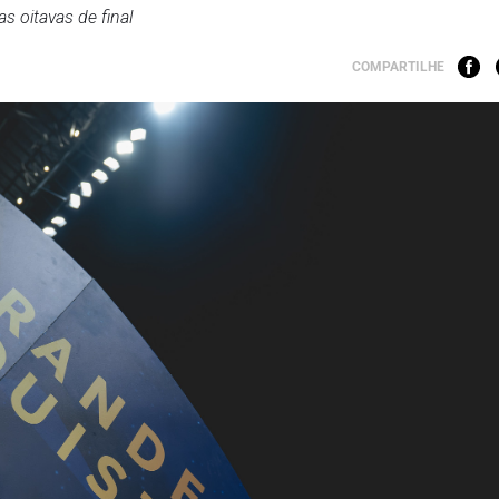
as oitavas de final
COMPARTILHE