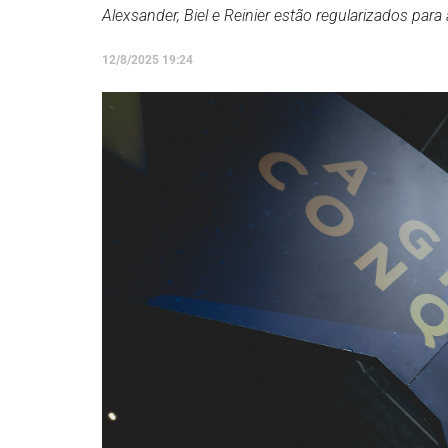
Alexsander, Biel e Reinier estão regularizados para 
12/8/2025 19:24