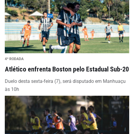
4ª RODADA
Atlético enfrenta Boston pelo Estadual Sub-20
Duelo desta sexta-feira (7), será disputado em Manhuaçu
às 10h