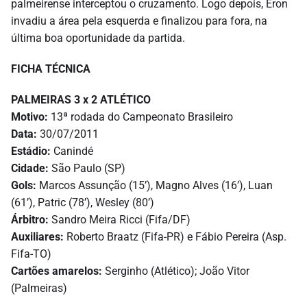
palmeirense interceptou o cruzamento. Logo depois, Eron
invadiu a área pela esquerda e finalizou para fora, na
última boa oportunidade da partida.
FICHA TÉCNICA
PALMEIRAS 3 x 2 ATLÉTICO
Motivo:
13ª rodada do Campeonato Brasileiro
Data:
30/07/2011
Estádio:
Canindé
Cidade:
São Paulo (SP)
Gols:
Marcos Assunção (15’), Magno Alves (16’), Luan
(61’), Patric (78’), Wesley (80’)
Árbitro:
Sandro Meira Ricci (Fifa/DF)
Auxiliares:
Roberto Braatz (Fifa-PR) e Fábio Pereira (Asp.
Fifa-TO)
Cartões amarelos:
Serginho (Atlético); João Vitor
(Palmeiras)