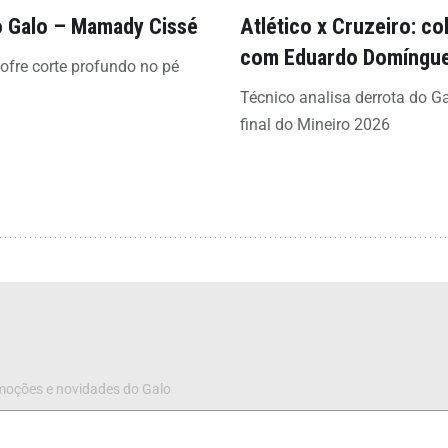
 Galo – Mamady Cissé
Atlético x Cruzeiro: co
com Eduardo Domíngu
sofre corte profundo no pé
Técnico analisa derrota do G
final do Mineiro 2026
omoções e novidades do Galo