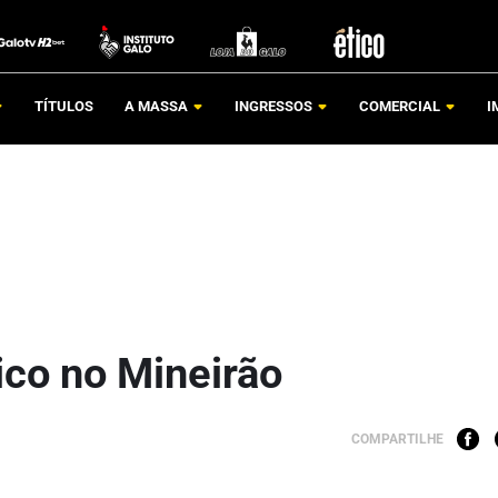
TÍTULOS
A MASSA
INGRESSOS
COMERCIAL
I
ico no Mineirão
COMPARTILHE