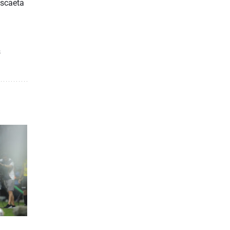
ascaeta
s