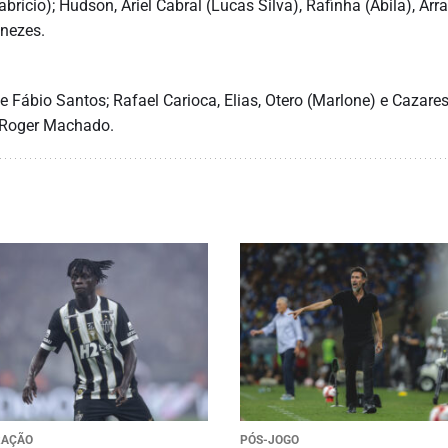
brício); Hudson, Ariel Cabral (Lucas Silva), Rafinha (Ábila), Arr
nezes.
e Fábio Santos; Rafael Carioca, Elias, Otero (Marlone) e Cazare
Roger Machado.
RAÇÃO
PÓS-JOGO