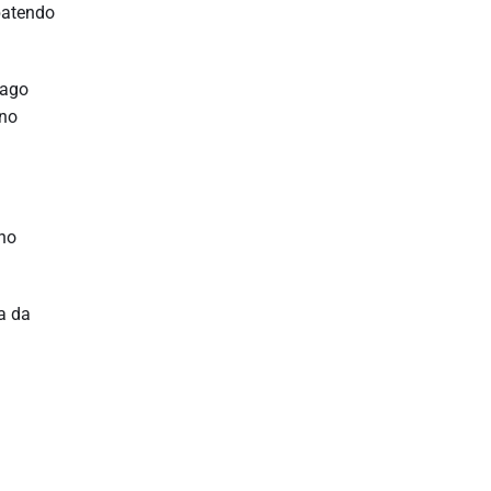
batendo
iago
 no
nho
a da