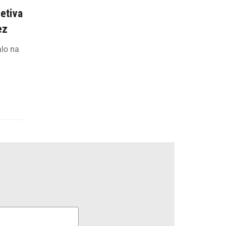
letiva
ez
alo na