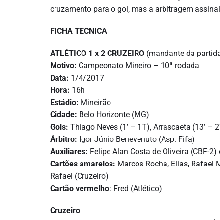
cruzamento para o gol, mas a arbitragem assina
FICHA TÉCNICA
ATLÉTICO 1 x 2 CRUZEIRO
(mandante da partid
Motivo:
Campeonato Mineiro – 10ª rodada
Data:
1/4/2017
Hora:
16h
Estádio:
Mineirão
Cidade:
Belo Horizonte (MG)
Gols:
Thiago Neves (1’ – 1T), Arrascaeta (13’ – 2T
Árbitro:
Igor Júnio Benevenuto (Asp. Fifa)
Auxiliares:
Felipe Alan Costa de Oliveira (CBF-2)
Cartões amarelos:
Marcos Rocha, Elias, Rafael Mo
Rafael (Cruzeiro)
Cartão vermelho:
Fred (Atlético)
Cruzeiro