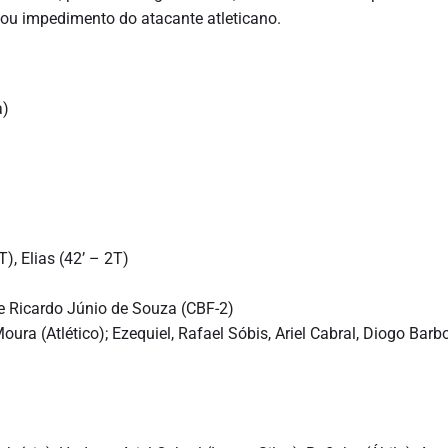
lou impedimento do atacante atleticano.
a)
), Elias (42’ – 2T)
 e Ricardo Júnio de Souza (CBF-2)
ura (Atlético); Ezequiel, Rafael Sóbis, Ariel Cabral, Diogo Barb