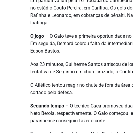
Em partida válida pela 16ª rodada do Campeonato 
no estádio Couto Pereira, em Curitiba. Os gols d
Rafinha e Leonardo, em cobranças de pênalti. Na 
Ipatinga.
O jogo
– O Galo teve a primeira oportunidade no 
Em seguida, Bernard cobrou falta da intermediár
Edson Bastos.
Aos 23 minutos, Guilherme Santos arriscou de lo
tentativa de Serginho em chute cruzado, o Coritiba
O Atlético tentou reagir no chute de fora da área 
cortado pela defesa.
Segundo tempo
– O técnico Cuca promoveu duas 
Neto Berola, respectivamente. O Galo começou le
paranaense conseguiu fazer o corte.