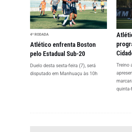
Atlét
4ª RODADA
progr
Atlético enfrenta Boston
Cidad
pelo Estadual Sub-20
Treino 
Duelo desta sexta-feira (7), será
aprese
disputado em Manhuaçu às 10h
marcar
quinta-f