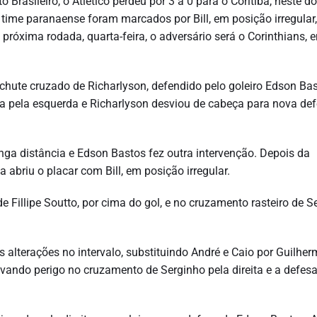
Brasileiro, o Atlético perdeu por 3 a 0 para o Coritiba, neste d
o time paranaense foram marcados por Bill, em posição irregular,
próxima rodada, quarta-feira, o adversário será o Corinthians, 
chute cruzado de Richarlyson, defendido pelo goleiro Edson Bas
ia pela esquerda e Richarlyson desviou de cabeça para nova de
nga distância e Edson Bastos fez outra intervenção. Depois da
 abriu o placar com Bill, em posição irregular.
de Fillipe Soutto, por cima do gol, e no cruzamento rasteiro de S
alterações no intervalo, substituindo André e Caio por Guilher
vando perigo no cruzamento de Serginho pela direita e a defes