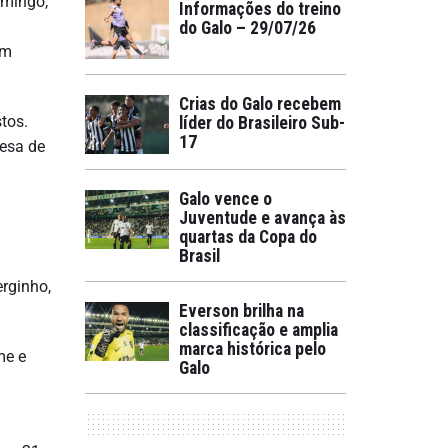
omingo,
Informações do treino
do Galo – 29/07/26
em
Crias do Galo recebem
tos.
líder do Brasileiro Sub-
17
fesa de
Galo vence o
Juventude e avança às
quartas da Copa do
Brasil
erginho,
Everson brilha na
classificação e amplia
marca histórica pelo
me e
Galo
a