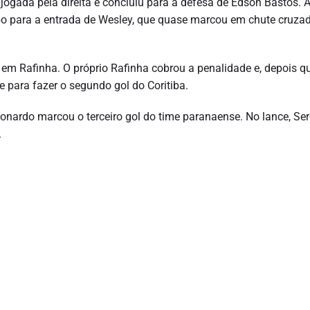
 jogada pela direita e concluiu para a defesa de Edson Bastos. 
ampo para a entrada de Wesley, que quase marcou em chute cruza
 em Rafinha. O próprio Rafinha cobrou a penalidade e, depois q
e para fazer o segundo gol do Coritiba.
eonardo marcou o terceiro gol do time paranaense. No lance, Se
.