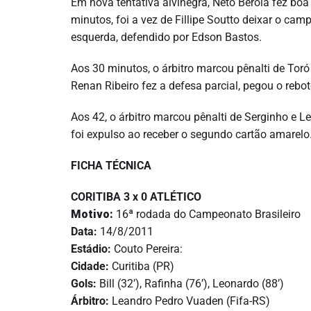
Em nova tentativa alvinegra, Neto Berola fez boa
minutos, foi a vez de Fillipe Soutto deixar o c
esquerda, defendido por Edson Bastos.
Aos 30 minutos, o árbitro marcou pênalti de Toró
Renan Ribeiro fez a defesa parcial, pegou o rebot
Aos 42, o árbitro marcou pênalti de Serginho e L
foi expulso ao receber o segundo cartão amarelo
FICHA TÉCNICA
CORITIBA 3 x 0 ATLÉTICO
Motivo:
16ª rodada do Campeonato Brasileiro
Data:
14/8/2011
Estádio:
Couto Pereira:
Cidade:
Curitiba (PR)
Gols:
Bill (32’), Rafinha (76’), Leonardo (88’)
Árbitro:
Leandro Pedro Vuaden (Fifa-RS)