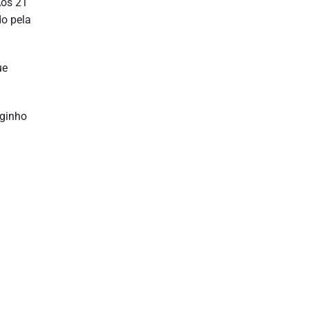
Aos 21
do pela
ue
rginho