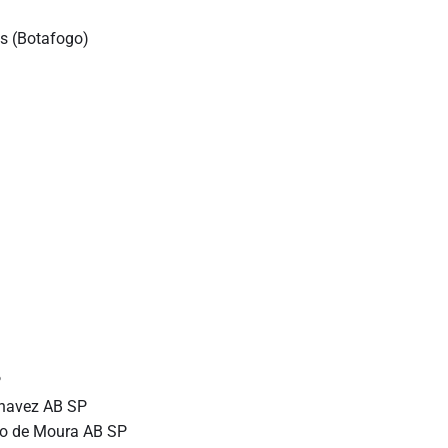
s (Botafogo)
P
havez AB SP
rio de Moura AB SP