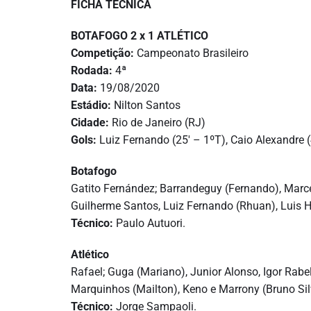
FICHA TÉCNICA
BOTAFOGO 2 x 1 ATLÉTICO
Competição:
Campeonato Brasileiro
Rodada:
4ª
Data:
19/08/2020
Estádio:
Nilton Santos
Cidade:
Rio de Janeiro (RJ)
Gols:
Luiz Fernando (25′ – 1ºT), Caio Alexandre (4
Botafogo
Gatito Fernández; Barrandeguy (Fernando), Marce
Guilherme Santos, Luiz Fernando (Rhuan), Luis H
Técnico:
Paulo Autuori.
Atlético
Rafael; Guga (Mariano), Junior Alonso, Igor Rabel
Marquinhos (Mailton), Keno e Marrony (Bruno Sil
Técnico:
Jorge Sampaoli.