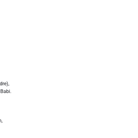
dre),
 Babi.
n,