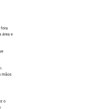
 fora
a área e
ue
m
as mãos
ez o
a