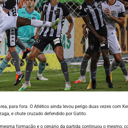
rea, para fora. O Atlético ainda levou perigo duas vezes com K
zaga, e chute cruzado defendido por Gatito.
mesma formação e o cenário da partida continuou o mesmo, 