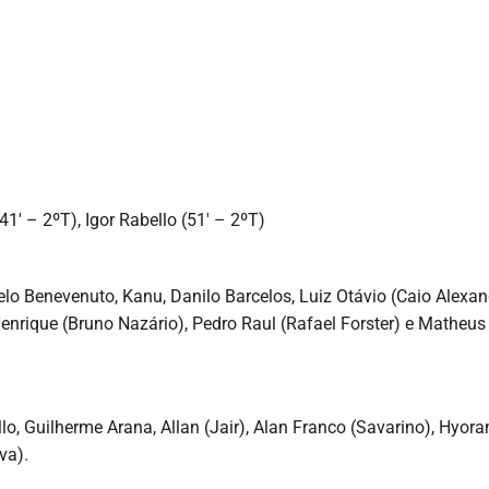
1′ – 2ºT), Igor Rabello (51′ – 2ºT)
lo Benevenuto, Kanu, Danilo Barcelos, Luiz Otávio (Caio Alexan
enrique (Bruno Nazário), Pedro Raul (Rafael Forster) e Matheus
lo, Guilherme Arana, Allan (Jair), Alan Franco (Savarino), Hyora
va).