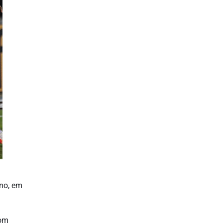
eno, em
com