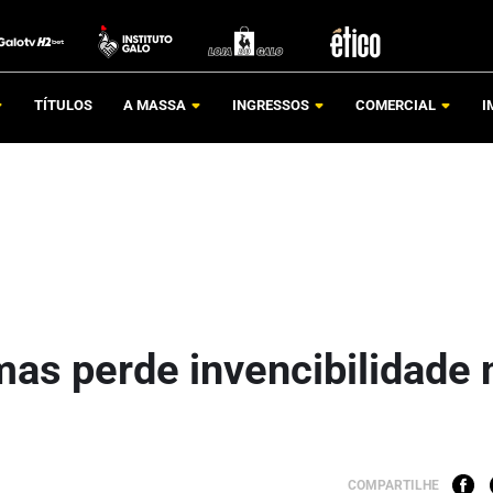
TÍTULOS
A MASSA
INGRESSOS
COMERCIAL
I
mas perde invencibilidade 
COMPARTILHE