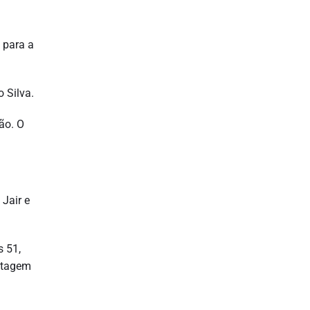
 para a
 Silva.
ão. O
Jair e
s 51,
antagem