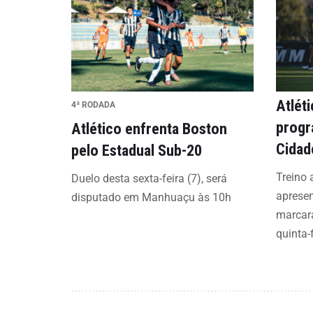
Atlét
4ª RODADA
progr
Atlético enfrenta Boston
Cidad
pelo Estadual Sub-20
Treino 
Duelo desta sexta-feira (7), será
aprese
disputado em Manhuaçu às 10h
marcar
quinta-f