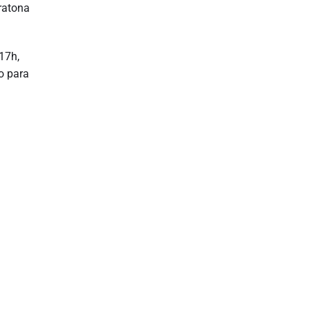
ratona
17h,
o para