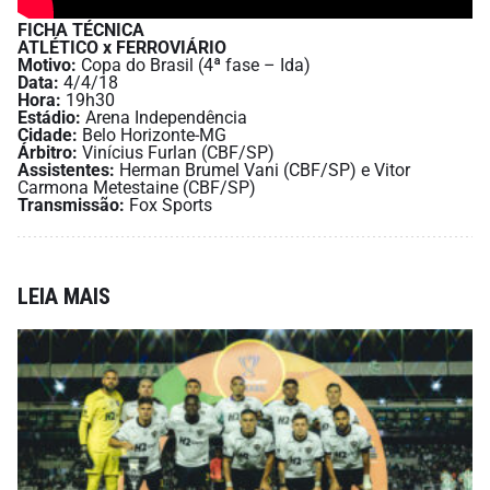
FICHA TÉCNICA
ATLÉTICO x FERROVIÁRIO
Motivo:
Copa do Brasil (4ª fase – Ida)
Data:
4/4/18
Hora:
19h30
Estádio:
Arena Independência
Cidade:
Belo Horizonte-MG
Árbitro:
Vinícius Furlan (CBF/SP)
Assistentes:
Herman Brumel Vani (CBF/SP) e Vitor
Carmona Metestaine (CBF/SP)
Transmissão:
Fox Sports
LEIA MAIS