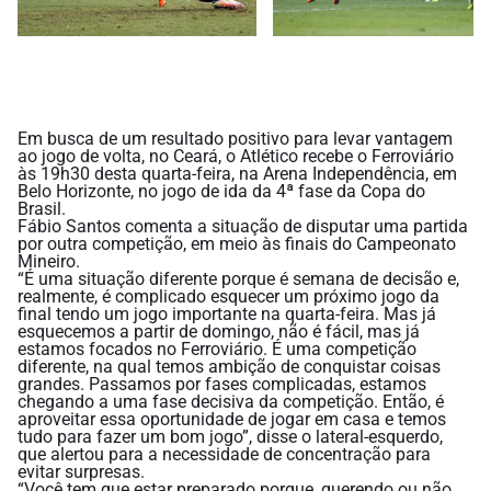
Em busca de um resultado positivo para levar vantagem
ao jogo de volta, no Ceará, o Atlético recebe o Ferroviário
às 19h30 desta quarta-feira, na Arena Independência, em
Belo Horizonte, no jogo de ida da 4ª fase da Copa do
Brasil.
Fábio Santos comenta a situação de disputar uma partida
por outra competição, em meio às finais do Campeonato
Mineiro.
“É uma situação diferente porque é semana de decisão e,
realmente, é complicado esquecer um próximo jogo da
final tendo um jogo importante na quarta-feira. Mas já
esquecemos a partir de domingo, não é fácil, mas já
estamos focados no Ferroviário. É uma competição
diferente, na qual temos ambição de conquistar coisas
grandes. Passamos por fases complicadas, estamos
chegando a uma fase decisiva da competição. Então, é
aproveitar essa oportunidade de jogar em casa e temos
tudo para fazer um bom jogo”, disse o lateral-esquerdo,
que alertou para a necessidade de concentração para
evitar surpresas.
“Você tem que estar preparado porque, querendo ou não,