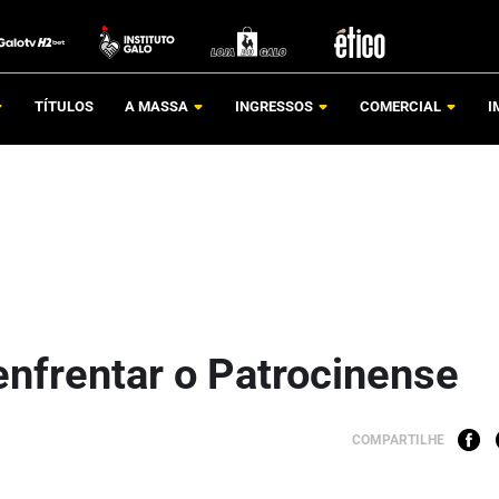
TÍTULOS
A MASSA
INGRESSOS
COMERCIAL
I
 enfrentar o Patrocinense
COMPARTILHE