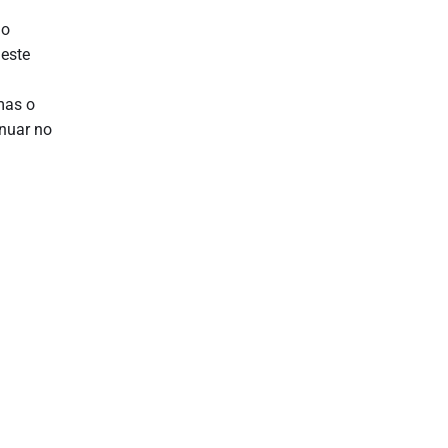
 o
deste
mas o
inuar no