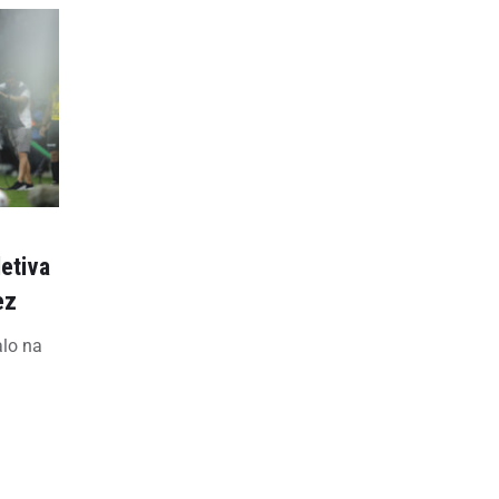
letiva
ez
alo na