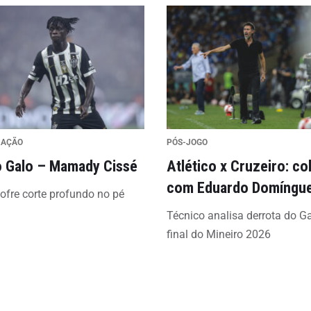
RAÇÃO
PÓS-JOGO
 Galo – Mamady Cissé
Atlético x Cruzeiro: co
com Eduardo Domíngu
sofre corte profundo no pé
Técnico analisa derrota do G
final do Mineiro 2026